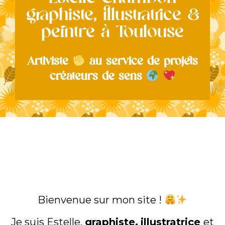
Estelle Chambon
graphiste, illustratrice &
peintre à Toulouse
Artiviste
au service de projets
créateurs de sens
Bienvenue sur mon site !
Je suis Estelle,
graphiste,
illustratrice
et