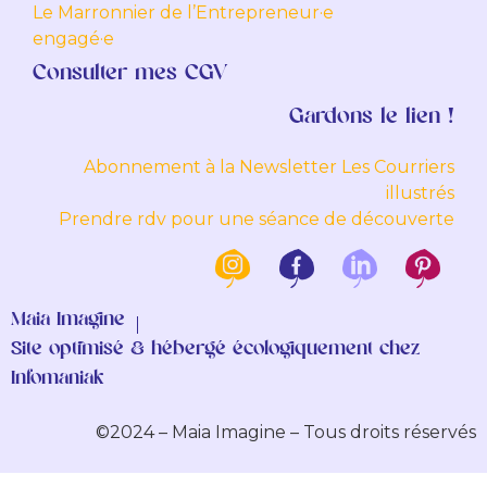
Le Marronnier de l’Entrepreneur·e
engagé·e
Consulter mes CGV
Gardons le lien !
Abonnement à la Newsletter Les Courriers
illustrés
Prendre rdv pour une séance de découverte
Maia Imagine
Site optimisé & hébergé écologiquement chez
Infomaniak
©2024 – Maia Imagine – Tous droits réservés
teler
deneme bonusu veren siteler
Gamdom
Vbettr
Ca